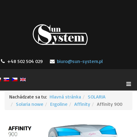
+48 502 504 029
biuro@sun-system.pl
Nachádzate sa tu:
Hlavná stránka
SOLARIA
Solaria nowe
Ergoline
Affinity
Affinity 900