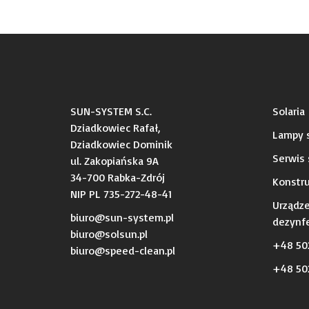
SUN-SYSTEM S.C.
Solaria
Dziadkowiec Rafał,
Lampy s
Dziadkowiec Dominik
Serwis 
ul. Zakopiańska 9A
34-700 Rabka-Zdrój
Konstru
NIP PL 735-272-48-41
Urządz
biuro@sun-system.pl
dezynfe
biuro@solsun.pl
+48 50
b
iuro@speed-clean.pl
+48 502