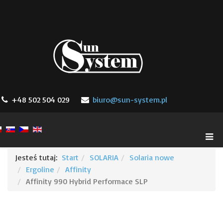
+48 502 504 029
biuro@sun-system.pl
Jesteś tutaj:
Start
SOLARIA
Solaria nowe
Ergoline
Affinity
Affinity 990 Hybrid Performace SLP